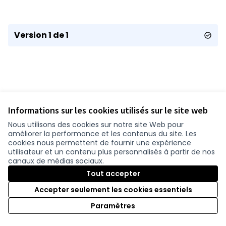
Version 1 de 1
Informations sur les cookies utilisés sur le site web
Nous utilisons des cookies sur notre site Web pour
améliorer la performance et les contenus du site. Les
Conditions d'utilisation
cookies nous permettent de fournir une expérience
Paramètres des cookies
utilisateur et un contenu plus personnalisés à partir de nos
participer.loire-atlantique.fr sur Facebook
participer.loire-atlantique.fr sur Instagram
participer.loire-atlantique.fr sur YouTube
canaux de médias sociaux.
(Nouvelle fenêtre)
(Nouvelle fenêtre)
(Nouvelle fenêtre)
Tout accepter
Accepter seulement les cookies essentiels
Licence C
(Nouvelle 
Paramètres
(Nouvelle fenêtre)
Site réalisé grâce au
logiciel libre Decidim
.
(Nouvelle fenêtre)