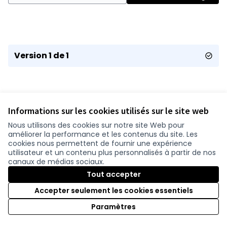
Version 1 de 1
Informations sur les cookies utilisés sur le site web
Nous utilisons des cookies sur notre site Web pour
améliorer la performance et les contenus du site. Les
Conditions d'utilisation
cookies nous permettent de fournir une expérience
Paramètres des cookies
utilisateur et un contenu plus personnalisés à partir de nos
participer.loire-atlantique.fr sur Facebook
participer.loire-atlantique.fr sur Instagram
participer.loire-atlantique.fr sur YouTube
canaux de médias sociaux.
(Nouvelle fenêtre)
(Nouvelle fenêtre)
(Nouvelle fenêtre)
Tout accepter
Accepter seulement les cookies essentiels
Licence C
(Nouvelle 
Paramètres
(Nouvelle fenêtre)
Site réalisé grâce au
logiciel libre Decidim
.
(Nouvelle fenêtre)