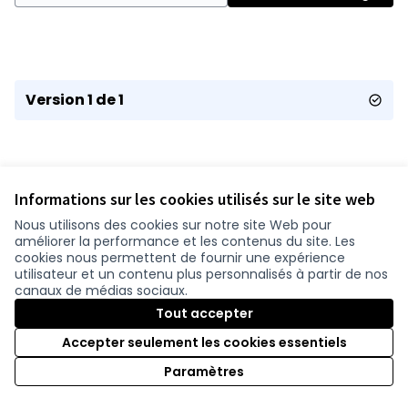
Version 1 de 1
Informations sur les cookies utilisés sur le site web
Nous utilisons des cookies sur notre site Web pour
améliorer la performance et les contenus du site. Les
Conditions d'utilisation
cookies nous permettent de fournir une expérience
Paramètres des cookies
utilisateur et un contenu plus personnalisés à partir de nos
participer.loire-atlantique.fr sur Facebook
participer.loire-atlantique.fr sur Instagram
participer.loire-atlantique.fr sur YouTube
canaux de médias sociaux.
(Nouvelle fenêtre)
(Nouvelle fenêtre)
(Nouvelle fenêtre)
Tout accepter
Accepter seulement les cookies essentiels
Licence C
(Nouvelle 
Paramètres
(Nouvelle fenêtre)
Site réalisé grâce au
logiciel libre Decidim
.
(Nouvelle fenêtre)