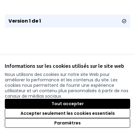
Version 1 de 1
Informations sur les cookies utilisés sur le site web
Nous utilisons des cookies sur notre site Web pour
améliorer la performance et les contenus du site. Les
Conditions d'utilisation
cookies nous permettent de fournir une expérience
Paramètres des cookies
utilisateur et un contenu plus personnalisés à partir de nos
participer.loire-atlantique.fr sur Facebook
participer.loire-atlantique.fr sur Instagram
participer.loire-atlantique.fr sur YouTube
canaux de médias sociaux.
(Nouvelle fenêtre)
(Nouvelle fenêtre)
(Nouvelle fenêtre)
Tout accepter
Accepter seulement les cookies essentiels
Licence C
(Nouvelle 
Paramètres
(Nouvelle fenêtre)
Site réalisé grâce au
logiciel libre Decidim
.
(Nouvelle fenêtre)