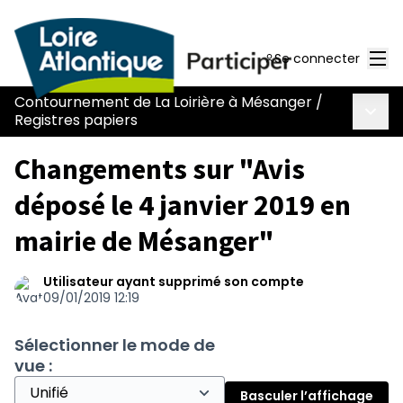
Men
Se connecter
Contournement de La Loirière à Mésanger
/
Menu 
Registres papiers
Changements sur "Avis
déposé le 4 janvier 2019 en
mairie de Mésanger"
Utilisateur ayant supprimé son compte
09/01/2019 12:19
Sélectionner le mode de
vue :
Basculer l’affichage