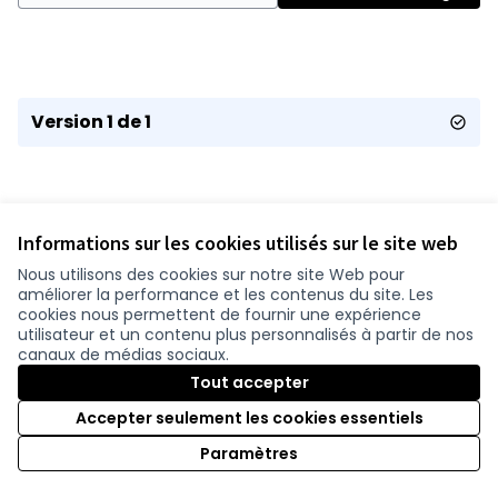
Version 1 de 1
Informations sur les cookies utilisés sur le site web
Nous utilisons des cookies sur notre site Web pour
améliorer la performance et les contenus du site. Les
Conditions d'utilisation
cookies nous permettent de fournir une expérience
Paramètres des cookies
utilisateur et un contenu plus personnalisés à partir de nos
participer.loire-atlantique.fr sur Facebook
participer.loire-atlantique.fr sur Instagram
participer.loire-atlantique.fr sur YouTube
canaux de médias sociaux.
(Nouvelle fenêtre)
(Nouvelle fenêtre)
(Nouvelle fenêtre)
Tout accepter
Accepter seulement les cookies essentiels
Licence C
(Nouvelle 
Paramètres
(Nouvelle fenêtre)
Site réalisé grâce au
logiciel libre Decidim
.
(Nouvelle fenêtre)