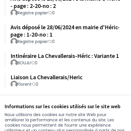
- page : 2-20-no : 2
Registre papier
0
Avis déposé le 28/06/2024 en mairie d'Héric-
page : 1-20-no : 1
Registre papier
0
Intinéraire La Chevallerais-Héric : Variante 1
BOUJU
0
Liaison La Chevallerais/Heric
Florent
0
Référence : loire-atlantique-PART-2024-05-159
Informations sur les cookies utilisés sur le site web
Nous utilisons des cookies sur notre site Web pour
améliorer la performance et les contenus du site. Les
Conditions d'utilisation
cookies nous permettent de fournir une expérience
Paramètres des cookies
utilisateur et un contenu plus personnalisés à partir de nos