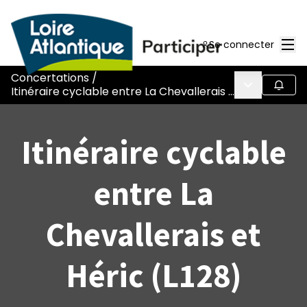
Men
Se connecter
Concertations
/
Menu princi
Suivr
Itinéraire cyclable entre La Chevallerais et Héric (L128)
Itinéraire cyclable
entre La
Chevallerais et
Héric (L128)