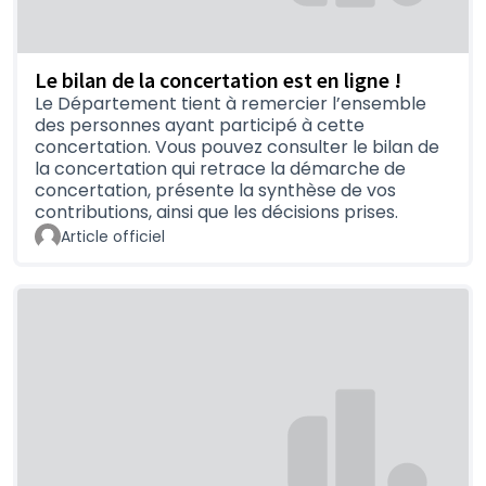
Votre âge,
L'usage projeté de cette liaison : loisirs,
utilitaires, sportifs, accès à un lieu particulier...
Le bilan de la concertation est en ligne !
Votre pratique du vélo : seul, groupe, avec des
Le Département tient à remercier l’ensemble
enfants...
des personnes ayant participé à cette
Votre équipement : vélo à assistance
concertation. Vous pouvez consulter le bilan de
la concertation qui retrace la démarche de
électrique, usages de vélos spéciaux,
concertation, présente la synthèse de vos
tricycles, vélo cargo...
contributions, ainsi que les décisions prises.
Dans tous les cas,
déposez un avis
Article officiel
argumenté
. Au besoin,
vous pouvez joindre
des documents
, sous forme d'un texte et
d'une image, pour illustrer votre propos. Vos
contributions permettront de nourrir la
réflexion des élus sur ce projet et les
éventuels ajustements à y apporter.
Et après ?
A l'issue de cette phase de consultation,
le