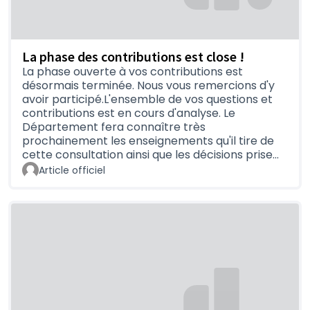
projet est susceptible d'évoluer
. Le
Département s'engage à examiner chaque
remarque et avis et apportera une réponse
globale aux contributions afin de justifier les
La phase des contributions est close !
choix retenus.
Le bilan sera disponible
sur
La phase ouverte à vos contributions est
cette même plateforme en
octobre 2024
.
désormais terminée. Nous vous remercions d'y
Pour découvrir les aménagements proposés
avoir participé.L'ensemble de vos questions et
entre La Chevallerais et Héric, rendez vous
contributions est en cours d'analyse. Le
Département fera connaître très
dans l'
onglet Le projet
.
(S'ouvre dans un nouvel o
prochainement les enseignements qu'il tire de
cette consultation ainsi que les décisions prise…
Article officiel