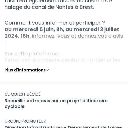
facilitera également l'accès au chemin de
halage du canal de Nantes à Brest.
Comment vous informer et participer ?
Du
mercredi 5 juin, 9h, au mercredi 3 juillet
2024, 18h,
informez-vous et donnez votre avis
:
Sur cette plateforme :
Retrouvez le contexte général du projet et les
modalités de la consultation sur cette page,
Plus d'informations
Découvrez les aménagements proposés et
leurs enjeux dans l'
onglet Le projet
,
(S'ouvre dans
Contribuez en ligne dans l'
onglet Donnez votre
avis !
CE QUI EST DÉCIDÉ
(S'ouvre dans un nouvel onglet)
Recueillir votre avis sur ce projet d'itinéraire
En mairies et dans les intercommunalités :
cyclable
Informez-vous sur le contexte général du
projet, les aménagements proposés et leurs
GROUPE PROMOTEUR
enjeux ; deux panneaux d'exposition visibles
Direction Infrastructures - Département de Loire-