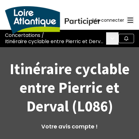
Men
Se connecter
Concertations
/
Menu princi
Suivr
Itinéraire cyclable entre Pierric et Derval (L086)
Itinéraire cyclable
entre Pierric et
Derval (L086)
Votre avis compte !