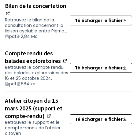
Bilan de la concertation
Lieux et horaires d'ouverture :
Mairie de Pierric
, 1 place de la Mairie, 44290
(Nouvelle fenêtre)
Retrouvez le bilan de la
Télécharger le fichier
Pierric
consultation concernant la
Du lundi au samedi de 9h à 12h
liaison cyclable entre Pierric
et Derval
pdf
2,84 Mo
Mairie de Derval
, 15 rue de Rennes, 44590
Derval
Le lundi de 9h à 12h et de 13h30 à 18h, le mardi
Compte rendu des
de 9h à 12h et de 14h30 à 18h, et du mercredi
balades exploratoires
(Nouvelle fenêtre)
au vendredi de 9h à 12h et de 13h30 à 18h
Retrouvez le compte rendu
Télécharger le fichier
Centre socioculturel la Barakatous
des balades exploratoires des
, 12 rue
16 et 25 octobre 2024.
de Redon, 44590 Derval
pdf
884 ko
Le mercredi et le samedi de 9h30 à 12h30
Afin de découvrir ce projet d’itinéraire, une
Atelier citoyen du 15
balade exploratoire à vélo est organisée le
mars 2025 (support et
vendredi 25 octobre
par la Barakatous et le
compte-rendu)
(S'ouvre dans un nouvel on
Télécharger le fichier
Département.
(Nouvelle fenêtre)
Retrouvez le support et le
compte-rendu de l'atelier
citoyen
Ce qui est attendu des contributions et