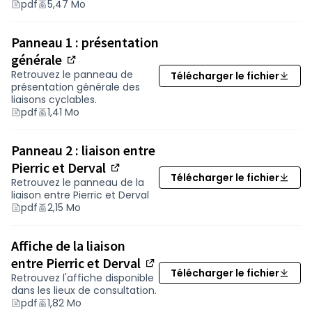
pdf
5,47 Mo
pourquoi ?
Prononcez-vous sur l'option
Panneau 1 : présentation
d'aménagement privilégiée
. Vous êtes
invités à faire part de vos remarques et
générale
(Nouvelle fenêtre)
suggestions sur le choix de l'itinéraire et sur le
Retrouvez le panneau de
Télécharger le fichier
présentation générale des
type d'aménagement.
liaisons cyclables.
Chacune de vos précisions
sera utile pour
pdf
1,41 Mo
mieux
comprendre vos besoins et attentes !
Merci de bien vouloir préciser les éléments
Panneau 2 : liaison entre
suivants :
Pierric et Derval
Votre commune de résidence,
(Nouvelle fenêtre)
Télécharger le fichier
Retrouvez le panneau de la
Votre âge,
liaison entre Pierric et Derval
L'usage projeté de cette liaison : loisirs,
pdf
2,15 Mo
utilitaires, sportifs, accès à un lieu particulier...
Votre pratique du vélo : seul, groupe, avec des
Affiche de la liaison
enfants...
entre Pierric et Derval
Votre équipement : vélo à assistance
(Nouvelle fenêtre)
Télécharger le fichier
Retrouvez l'affiche disponible
électrique, usages de vélos spéciaux,
dans les lieux de consultation.
tricycles, vélo cargo...
pdf
1,82 Mo