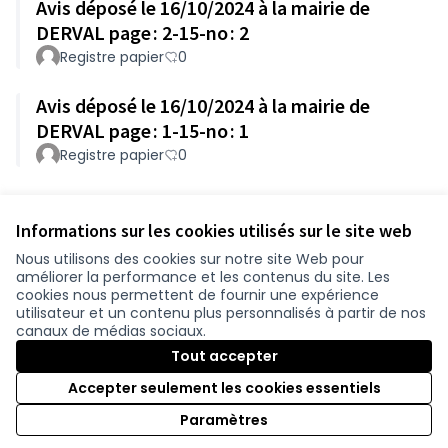
Avis déposé le 16/10/2024 à la mairie de
DERVAL page : 2-15-no : 2
Registre papier
0
Avis déposé le 16/10/2024 à la mairie de
DERVAL page : 1-15-no : 1
Registre papier
0
Référence : loire-atlantique-PART-2024-10-195
Informations sur les cookies utilisés sur le site web
Nous utilisons des cookies sur notre site Web pour
améliorer la performance et les contenus du site. Les
Conditions d'utilisation
cookies nous permettent de fournir une expérience
Paramètres des cookies
utilisateur et un contenu plus personnalisés à partir de nos
participer.loire-atlantique.fr sur Facebook
participer.loire-atlantique.fr sur Instagram
participer.loire-atlantique.fr sur YouTube
canaux de médias sociaux.
(Nouvelle fenêtre)
(Nouvelle fenêtre)
(Nouvelle fenêtre)
Tout accepter
Accepter seulement les cookies essentiels
Licence C
(Nouvelle 
Paramètres
(Nouvelle fenêtre)
Site réalisé grâce au
logiciel libre Decidim
.
(Nouvelle fenêtre)