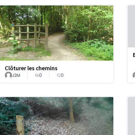
Clôturer les chemins
J2M
0
0