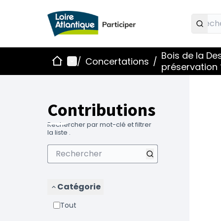
Bois de la De
Accueil
Menu principal
/
Concertations
/
préservation 
Contributions
Rechercher par mot-clé et filtrer
la liste .
Catégorie
Tout