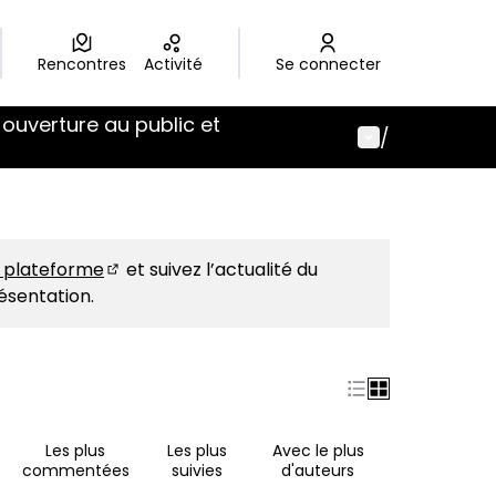
Rencontres
Activité
Se connecter
 ouverture au public et
Menu utilisat
/
e plateforme
et suivez l’actualité du
(Nouvelle fenêtre)
résentation.
Les plus
Les plus
Avec le plus
commentées
suivies
d'auteurs