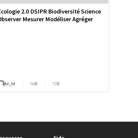
Ecologie 2.0 DSIPR Biodiversité Science
Observer Mesurer Modéliser Agréger
M_M
0
0
ssources
Aide