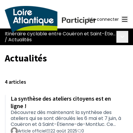
Men
Se connecter
Itinéraire cyclable entre Couëron et Saint-Étienne-de-Montluc (L019)
Menu 
/
Actualités
Actualités
4 articles
La synthèse des ateliers citoyens est en
ligne !
Découvrez dès maintenant la synthèse des
ateliers qui se sont déroulés les 6 mai et 7 juin, à
Couëron et à Saint-Étienne-de-Montluc. Ce
document reprend : Les éléments de contexte
Article officiel
22 août 2025
0