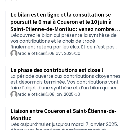
présentés en introduction, Les propositions
concrètes d’aménagement proposées par les
Le bilan est en ligne et la consultation se
participantes et participants, Les suites à
donner à ce projet. Un grand merci à toutes et
poursuit le 6 mai à Couëron et le 10 juin à
tous pour votre participation active !
Saint-Etienne-de-Montluc : venez nombreux
Découvrez le bilan qui présente la synthèse de
!
vos contributions et le choix de tracé
finalement retenu par les élus. Et ce n’est pas
fini ! Vous pouvez participer à un atelier sur les
Article officiel
08 avr. 2025
0
futurs aménagements concrets à mettre en
œuvre sur ce tracé. Votre expérience de
La phase des contributions est close !
déplacement entre Couëron et Saint-Étienne-
de-Montluc, à vélo, à pied, en voiture ou à l’aide
La période ouverte aux contributions citoyennes
d’autres types de véhicules (car, tracteur, …) est
est désormais terminée. Vos contributions vont
précieuse pour envisager ensemble les
faire l’objet d’une synthèse et d’un bilan qui sera
meilleurs choix relatifs, par exemple, à la
disponible sur cette plateforme. Pour être
Article officiel
08 jan. 2025
0
vitesse…
notifiés de la parution du bilan, pensez à cliquer
sur le bouton Suivre de la page Présentation.
Liaison entre Couëron et Saint-Étienne-de-
Montluc
Dès aujourd’hui et jusqu’au mardi 7 janvier 2025,