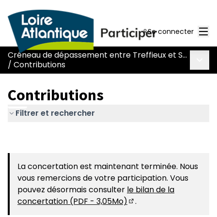
Men
Se connecter
Créneau de dépassement entre Treffieux et Saint-Vincent-des-Landes
Menu 
/
Contributions
Contributions
Filtrer et rechercher
La concertation est maintenant terminée. Nous
vous remercions de votre participation. Vous
pouvez désormais consulter
le bilan de la
concertation (PDF - 3,05Mo)
.
(S'ouvre dans un nouvel