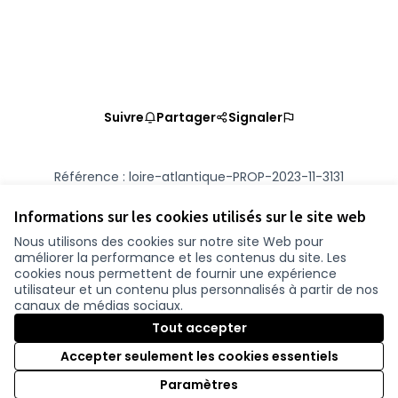
Suivre
Partager
Signaler
Référence : loire-atlantique-PROP-2023-11-3131
Numéro de version 2
(sur 2)
voir les autres versions
Vérifiez l'empreinte numérique
Informations sur les cookies utilisés sur le site web
Nous utilisons des cookies sur notre site Web pour
améliorer la performance et les contenus du site. Les
Conditions d'utilisation
cookies nous permettent de fournir une expérience
Paramètres des cookies
utilisateur et un contenu plus personnalisés à partir de nos
participer.loire-atlantique.fr sur Facebook
participer.loire-atlantique.fr sur Instagram
participer.loire-atlantique.fr sur YouTube
canaux de médias sociaux.
(Nouvelle fenêtre)
(Nouvelle fenêtre)
(Nouvelle fenêtre)
Tout accepter
Accepter seulement les cookies essentiels
Licence C
(Nouvelle 
Paramètres
(Nouvelle fenêtre)
Site réalisé grâce au
logiciel libre Decidim
.