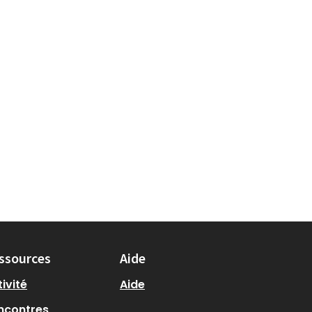
ssources
Aide
ivité
Aide
ncontres