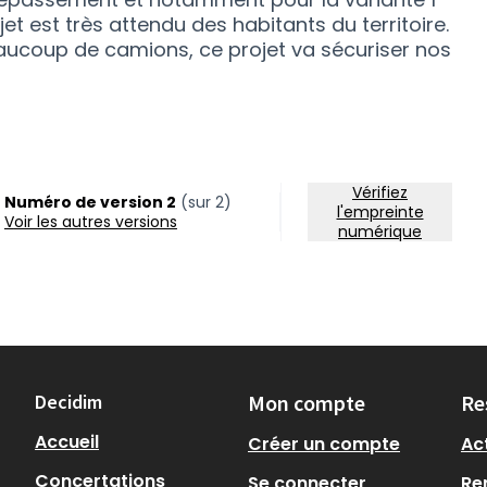
jet est très attendu des habitants du territoire.
aucoup de camions, ce projet va sécuriser nos
Vérifiez
Numéro de version 2
(sur 2)
l'empreinte
voir les autres versions
numérique
Decidim
Mon compte
Re
Accueil
Créer un compte
Act
Concertations
Se connecter
Re