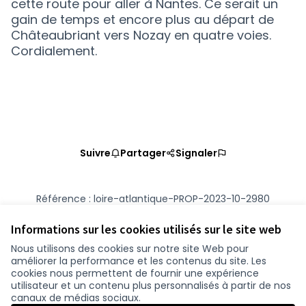
cette route pour aller à Nantes. Ce serait un
gain de temps et encore plus au départ de
Châteaubriant vers Nozay en quatre voies.
Cordialement.
Suivre
Partager
Signaler
Référence : loire-atlantique-PROP-2023-10-2980
Numéro de version 2
(sur 2)
voir les autres versions
Vérifiez l'empreinte numérique
Informations sur les cookies utilisés sur le site web
Nous utilisons des cookies sur notre site Web pour
améliorer la performance et les contenus du site. Les
Conditions d'utilisation
cookies nous permettent de fournir une expérience
Paramètres des cookies
utilisateur et un contenu plus personnalisés à partir de nos
participer.loire-atlantique.fr sur Facebook
participer.loire-atlantique.fr sur Instagram
participer.loire-atlantique.fr sur YouTube
canaux de médias sociaux.