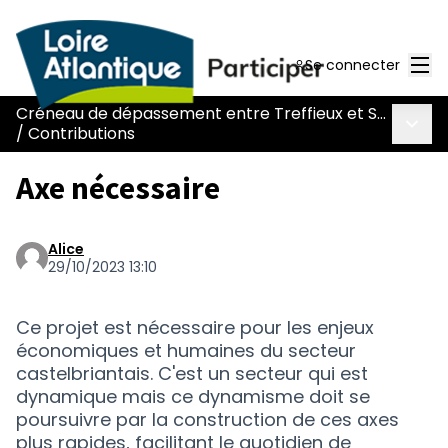
Men
Se connecter
Créneau de dépassement entre Treffieux et Saint-Vincent-des-Landes
Menu 
/
Contributions
Axe nécessaire
Alice
29/10/2023 13:10
Ce projet est nécessaire pour les enjeux
économiques et humaines du secteur
castelbriantais. C'est un secteur qui est
dynamique mais ce dynamisme doit se
poursuivre par la construction de ces axes
plus rapides, facilitant le quotidien de