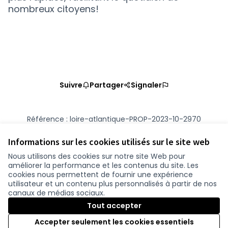
nombreux citoyens!
Suivre
Partager
Signaler
Référence : loire-atlantique-PROP-2023-10-2970
Numéro de version 2
(sur 2)
voir les autres versions
Vérifiez l'empreinte numérique
Informations sur les cookies utilisés sur le site web
Nous utilisons des cookies sur notre site Web pour
améliorer la performance et les contenus du site. Les
Conditions d'utilisation
cookies nous permettent de fournir une expérience
Paramètres des cookies
utilisateur et un contenu plus personnalisés à partir de nos
participer.loire-atlantique.fr sur Facebook
participer.loire-atlantique.fr sur Instagram
participer.loire-atlantique.fr sur YouTube
canaux de médias sociaux.
(Nouvelle fenêtre)
(Nouvelle fenêtre)
(Nouvelle fenêtre)
Tout accepter
Accepter seulement les cookies essentiels