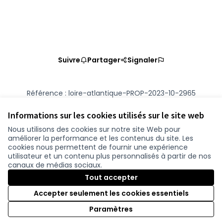
Suivre
Partager
Signaler
Référence : loire-atlantique-PROP-2023-10-2965
Numéro de version 2
(sur 2)
voir les autres versions
Vérifiez l'empreinte numérique
Informations sur les cookies utilisés sur le site web
Nous utilisons des cookies sur notre site Web pour
améliorer la performance et les contenus du site. Les
Conditions d'utilisation
cookies nous permettent de fournir une expérience
Paramètres des cookies
utilisateur et un contenu plus personnalisés à partir de nos
participer.loire-atlantique.fr sur Facebook
participer.loire-atlantique.fr sur Instagram
participer.loire-atlantique.fr sur YouTube
canaux de médias sociaux.
(Nouvelle fenêtre)
(Nouvelle fenêtre)
(Nouvelle fenêtre)
Tout accepter
Accepter seulement les cookies essentiels
Licence C
(Nouvelle 
Paramètres
(Nouvelle fenêtre)
Site réalisé grâce au
logiciel libre Decidim
.
(Nouvelle fenêtre)