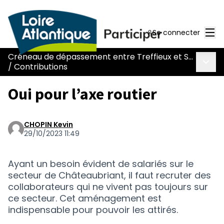
Men
Se connecter
Créneau de dépassement entre Treffieux et Saint-Vincent-des-Landes
Menu 
/
Contributions
Oui pour l’axe routier
CHOPIN Kevin
29/10/2023 11:49
Ayant un besoin évident de salariés sur le
secteur de Châteaubriant, il faut recruter des
collaborateurs qui ne vivent pas toujours sur
ce secteur. Cet aménagement est
indispensable pour pouvoir les attirés.