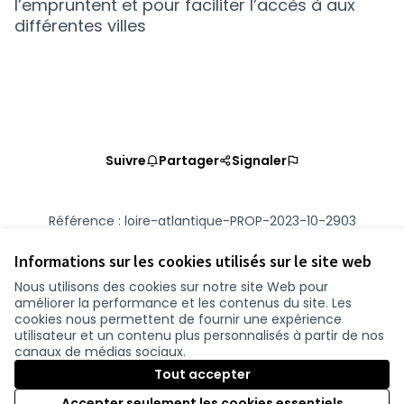
l’empruntent et pour faciliter l’accès à aux
différentes villes
Suivre
Partager
Signaler
Référence : loire-atlantique-PROP-2023-10-2903
Numéro de version 2
(sur 2)
voir les autres versions
Vérifiez l'empreinte numérique
Informations sur les cookies utilisés sur le site web
Nous utilisons des cookies sur notre site Web pour
améliorer la performance et les contenus du site. Les
Conditions d'utilisation
cookies nous permettent de fournir une expérience
Paramètres des cookies
utilisateur et un contenu plus personnalisés à partir de nos
participer.loire-atlantique.fr sur Facebook
participer.loire-atlantique.fr sur Instagram
participer.loire-atlantique.fr sur YouTube
canaux de médias sociaux.
(Nouvelle fenêtre)
(Nouvelle fenêtre)
(Nouvelle fenêtre)
Tout accepter
Accepter seulement les cookies essentiels