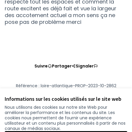
respecté tout les espaces et comment la
route excitent es déjà fait et vue la largeur
des accotement actuel a mon sens ça ne
pose pas de problème merci
Suivre
Partager
Signaler
Référence : loire-atlantique-PROP-2023-10-2862
Numéro de version 2
(sur 2)
voir les autres versions
Vérifiez l'empreinte numérique
Informations sur les cookies utilisés sur le site web
Nous utilisons des cookies sur notre site Web pour
améliorer la performance et les contenus du site. Les
Conditions d'utilisation
cookies nous permettent de fournir une expérience
Paramètres des cookies
utilisateur et un contenu plus personnalisés à partir de nos
participer.loire-atlantique.fr sur Facebook
participer.loire-atlantique.fr sur Instagram
participer.loire-atlantique.fr sur YouTube
canaux de médias sociaux.