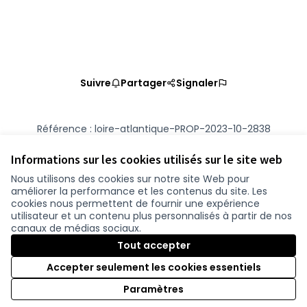
Suivre
Partager
Signaler
Référence : loire-atlantique-PROP-2023-10-2838
Numéro de version 2
(sur 2)
voir les autres versions
Vérifiez l'empreinte numérique
Informations sur les cookies utilisés sur le site web
Nous utilisons des cookies sur notre site Web pour
améliorer la performance et les contenus du site. Les
Conditions d'utilisation
cookies nous permettent de fournir une expérience
Paramètres des cookies
utilisateur et un contenu plus personnalisés à partir de nos
participer.loire-atlantique.fr sur Facebook
participer.loire-atlantique.fr sur Instagram
participer.loire-atlantique.fr sur YouTube
canaux de médias sociaux.
(Nouvelle fenêtre)
(Nouvelle fenêtre)
(Nouvelle fenêtre)
Tout accepter
Accepter seulement les cookies essentiels
Licence C
(Nouvelle 
Paramètres
(Nouvelle fenêtre)
Site réalisé grâce au
logiciel libre Decidim
.
(Nouvelle fenêtre)