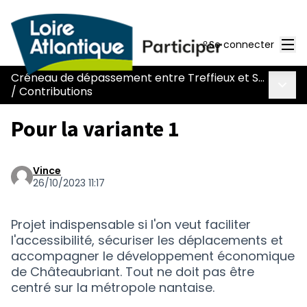
Men
Se connecter
Créneau de dépassement entre Treffieux et Saint-Vincent-des-Landes
Menu 
/
Contributions
Pour la variante 1
Vince
26/10/2023 11:17
Projet indispensable si l'on veut faciliter
l'accessibilité, sécuriser les déplacements et
accompagner le développement économique
de Châteaubriant. Tout ne doit pas être
centré sur la métropole nantaise.