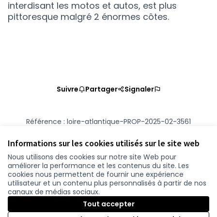
interdisant les motos et autos, est plus
pittoresque malgré 2 énormes côtes.
Suivre
Partager
Signaler
Référence : loire-atlantique-PROP-2025-02-3561
Numéro de version 2
(sur 2)
voir les autres versions
Vérifiez l'empreinte numérique
Informations sur les cookies utilisés sur le site web
Nous utilisons des cookies sur notre site Web pour
améliorer la performance et les contenus du site. Les
Conditions d'utilisation
cookies nous permettent de fournir une expérience
Paramètres des cookies
utilisateur et un contenu plus personnalisés à partir de nos
participer.loire-atlantique.fr sur Facebook
participer.loire-atlantique.fr sur Instagram
participer.loire-atlantique.fr sur YouTube
canaux de médias sociaux.
(Nouvelle fenêtre)
(Nouvelle fenêtre)
(Nouvelle fenêtre)
Tout accepter