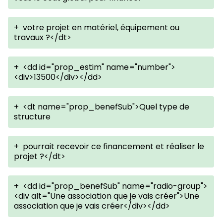
+
votre projet en matériel, équipement ou
travaux ?</dt>
+
<dd id="prop_estim" name="number">
<div>13500</div></dd>
+
<dt name="prop_benefSub">Quel type de
structure
+
pourrait recevoir ce financement et réaliser le
projet ?</dt>
+
<dd id="prop_benefSub" name="radio-group">
<div alt="Une association que je vais créer">Une
association que je vais créer</div></dd>