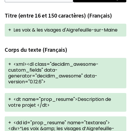
Titre (entre 16 et 150 caractères) (Français)
+
Les voix & les visages d'Aigrefeuille-sur-Maine
Corps du texte (Français)
+
<xml><dl class="decidim_awesome-
custom_fields" data-
generator="decidim_awesome" data-
version="0.12.6">
+
<dt name="prop_resume">Description de
votre projet </dt>
+
<dd id="prop_resume" name="textarea">
<div>“Les voix &amp; les visages d’Aigrefeuille-