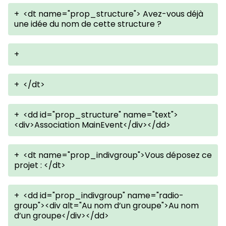
+
<dt name="prop_structure"> Avez-vous déjà
une idée du nom de cette structure ?
+
+
</dt>
+
<dd id="prop_structure" name="text">
<div>Association MainEvent</div></dd>
+
<dt name="prop_indivgroup">Vous déposez ce
projet : </dt>
+
<dd id="prop_indivgroup" name="radio-
group"><div alt="Au nom d’un groupe">Au nom
d’un groupe</div></dd>