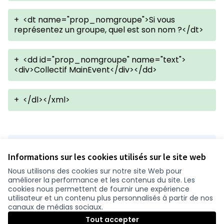
+
<dt name="prop_nomgroupe">Si vous
représentez un groupe, quel est son nom ?</dt>
+
<dd id="prop_nomgroupe" name="text">
<div>Collectif MainEvent</div></dd>
+
</dl></xml>
Version 1 de 1
Informations sur les cookies utilisés sur le site web
Nous utilisons des cookies sur notre site Web pour
améliorer la performance et les contenus du site. Les
Conditions d'utilisation
cookies nous permettent de fournir une expérience
Paramètres des cookies
utilisateur et un contenu plus personnalisés à partir de nos
participer.loire-atlantique.fr sur Facebook
participer.loire-atlantique.fr sur Instagram
participer.loire-atlantique.fr sur YouTube
canaux de médias sociaux.
(Nouvelle fenêtre)
(Nouvelle fenêtre)
(Nouvelle fenêtre)
Tout accepter