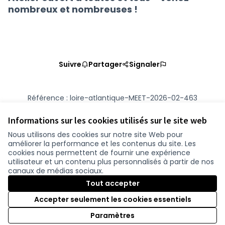
nombreux et nombreuses !
Suivre
Partager
Signaler
Référence : loire-atlantique-MEET-2026-02-463
Numéro de version 4
(sur 4)
voir les autres versions
Ajouter au calendrier
Informations sur les cookies utilisés sur le site web
Nous utilisons des cookies sur notre site Web pour
améliorer la performance et les contenus du site. Les
Conditions d'utilisation
cookies nous permettent de fournir une expérience
Paramètres des cookies
utilisateur et un contenu plus personnalisés à partir de nos
participer.loire-atlantique.fr sur Facebook
participer.loire-atlantique.fr sur Instagram
participer.loire-atlantique.fr sur YouTube
canaux de médias sociaux.
(Nouvelle fenêtre)
(Nouvelle fenêtre)
(Nouvelle fenêtre)
Tout accepter
Accepter seulement les cookies essentiels
Licence C
(Nouvelle 
Paramètres
(Nouvelle fenêtre)
Site réalisé grâce au
logiciel libre Decidim
.