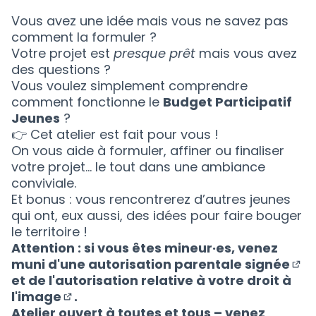
(Nouvelle fenêtre)
Vous avez une idée mais vous ne savez pas
comment la formuler ?
Votre projet est
presque prêt
mais vous avez
des questions ?
Vous voulez simplement comprendre
comment fonctionne le
Budget Participatif
Jeunes
?
👉 Cet atelier est fait pour vous !
On vous aide à formuler, affiner ou finaliser
votre projet… le tout dans une ambiance
conviviale.
Et bonus : vous rencontrerez d’autres jeunes
qui ont, eux aussi, des idées pour faire bouger
le territoire !
Attention : si vous êtes mineur·es, venez
muni d'
une autorisation parentale signée
(Nou
et de l'
autorisation relative à votre droit à
l'image
.
(Nouvelle fenêtre)
Atelier ouvert à toutes et tous – venez