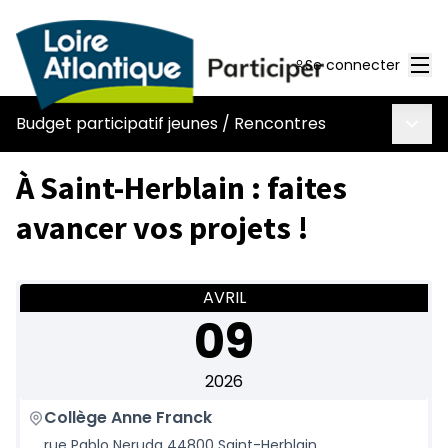
Men
Se connecter
Menu 
Budget participatif jeunes
/
Rencontres
À Saint-Herblain : faites
avancer vos projets !
AVRIL
09
2026
Collège Anne Franck
rue Pablo Neruda 44800 Saint-Herblain