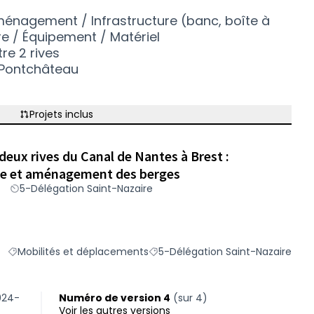
énagement / Infrastructure (banc, boîte à
ure / Équipement / Matériel
re 2 rives
Pontchâteau
Projets inclus
deux rives du Canal de Nantes à Brest :
îne et aménagement des berges
5-Délégation Saint-Nazaire
Mobilités et déplacements
5-Délégation Saint-Nazaire
Filtrer les résultats du défi principal : Mobilités et déplacement
Filtrer les résultats pour le secte
024-
Numéro de version 4
(sur 4)
voir les autres versions