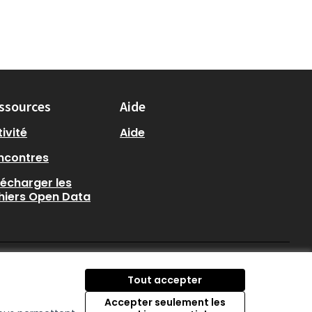
ssources
Aide
ivité
Aide
ncontres
lécharger les
chiers Open Data
participer.loire-atlantique.
participer.loire-atlanti
participer.loire-at
Tout accepter
(Nouvelle fenêtre)
(Nouvelle fenêtre)
(Nouvelle fenêtre
Accepter seulement les