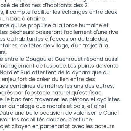
osé de dizaines d'habitants des 2
l compte faciliter les échanges entre deux
 d'un bac à chaîne.
nte qui se propulse à la force humaine et
. Les pêcheurs passeront facilement d'une rive
istes ou habitantes à l'occasion de balades,
ires, de fêtes de village, d'un trajet à la
rs.
isé entre le Cougou et Guenrouët répond aussi
'aménagement de l'espace. Les points de vente
es Nord et Sud attestent de la dynamique du
n enjeu fort de créer du lien entre des
ques centaines de mètres les uns des autres,
rés par l'obstacle naturel qu'est l'Isac.
 le bac fera traverser les piétons et cyclistes
asser du halage aux marais et bois, et ainsi
Outre une belle occasion de valoriser le Canal
oir les mobilités douces, c'est une
jet citoyen en partenariat avec les acteurs