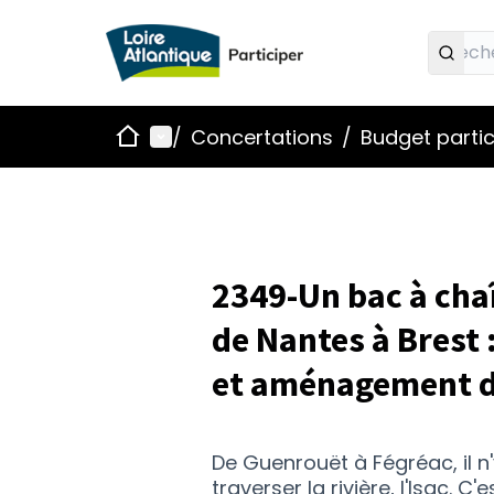
Accueil
Menu principal
/
Concertations
/
Budget partic
2349-Un bac à chaî
de Nantes à Brest 
et aménagement de
De Guenrouët à Fégréac, il n'
traverser la rivière, l'Isac. 