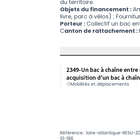
du territoire.
Objets du financement :
Am
livre, parc à vélos) ; Fournit
Porteur :
Collectif un bac ent
C
anton de rattachement :
2349-Un bac à chaîne entre 
acquisition d'un bac à cha
Mobilités et déplacements
Référence : loire-atlantique-RESU-2
01-196