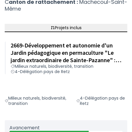
C
anton de rattachement :
Machecoul-Saint-
Même
Projets inclus
2669-Développement et autonomie d'un
Jardin pédagogique en permaculture "Le
jardin extraordinaire de Sainte-Pazanne" :
Milieux naturels, biodiversité, transition
achat de matériel
4-Délégation pays de Retz
Milieux naturels, biodiversité,
4-Délégation pays de
Filtrer les résultats du défi principal : Milieux naturels, biodivers
Filtrer les résultats pour l
transition
Retz
Avancement