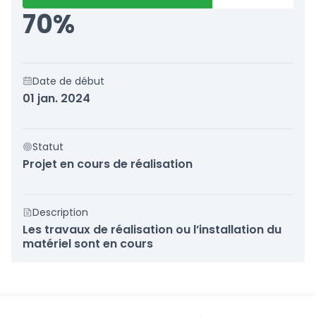
70%
Date de début
01 jan. 2024
Statut
Projet en cours de réalisation
Description
Les travaux de réalisation ou l’installation du
matériel sont en cours
Référence : loire-atlantique-RESU-2024-01-190
Numéro de version 4
(sur 4)
voir les autres versions