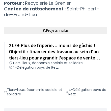
Porteur :
Recyclerie Le Grenier
C
anton de rattachement :
Saint-Philbert-
de-Grand-Lieu
Projets inclus
2179-Plus de friperie… moins de gâchis !
Objectif : financer des travaux au sein d'un
tiers-lieu pour agrandir l'espace de vente
Tiers-lieux, économie sociale et solidaire
dédié à la friperie
4-Délégation pays de Retz
Tiers-lieux, économie sociale et
4-Délégation pays de
Filtrer les résultats du défi principal : Tiers-lieux, économie soc
Filtrer les résultats pour 
solidaire
Retz