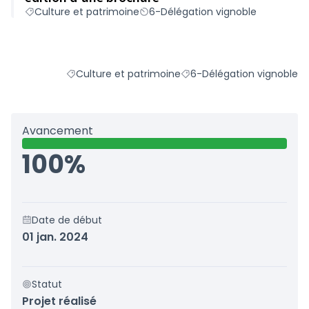
Culture et patrimoine
6-Délégation vignoble
Culture et patrimoine
6-Délégation vignoble
Filtrer les résultats du défi principal : Culture et p
Filtrer les résultats pour l
Avancement
100%
Date de début
01 jan. 2024
Statut
Projet réalisé