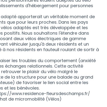
nos pensionnaires étaient adeptes du vélo
tablissements d'hébergement pour personnes
o adapté apporterait un véritable moment de
nts que pour leurs proches. Dans les pays
s vélos adaptés est très développée et les
ès positifs. Nous souhaitons l'étendre dans
posant deux vélos électriques de gamme
vant véhiculer jusqu'à deux résidents et un
ité à nos résidents en fauteuil roulant de sortir à
paiser les troubles du comportement (anxiété
es échanges relationnels. Cette activité
retrouver le plaisir du vélo malgré le
nte de la structure pour une balade au grand
use) de favoriser le lien social entre les
les et les bénévoles.
: https://www.residence-fleursdeschamps.fr/
hat de micromobilité (Vélos)
s