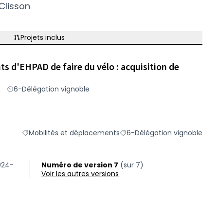
Clisson
Projets inclus
s d'EHPAD de faire du vélo : acquisition de
6-Délégation vignoble
Mobilités et déplacements
6-Délégation vignoble
Filtrer les résultats du défi principal : Mobilités et déplac
Filtrer les résultats pour le 
024-
Numéro de version 7
(sur 7)
voir les autres versions