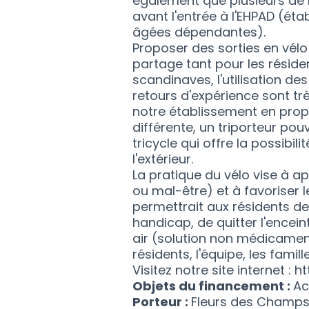
également que plusieurs de 
avant l'entrée à l'EHPAD (é
âgées dépendantes).
Proposer des sorties en vél
partage tant pour les réside
scandinaves, l'utilisation de
retours d'expérience sont tr
notre établissement en pro
différente, un triporteur pou
tricycle qui offre la possibil
l'extérieur.
La pratique du vélo vise à a
ou mal-être) et à favoriser l
permettrait aux résidents de 
handicap, de quitter l'encei
air (solution non médicamente
résidents, l'équipe, les famil
Visitez notre site internet 
Objets du financement :
Ac
Porteur :
Fleurs des Champ