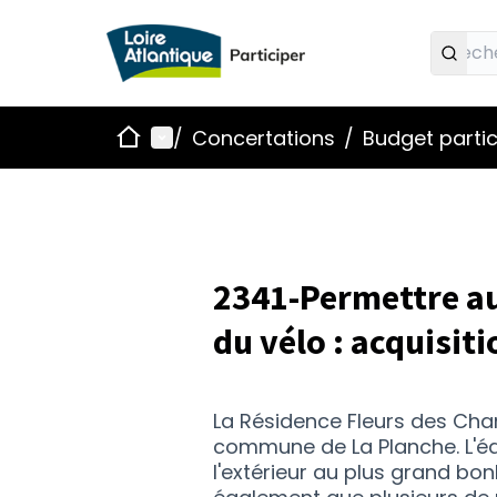
Accueil
Menu principal
/
Concertations
/
Budget partic
2341-Permettre au
du vélo : acquisit
La Résidence Fleurs des Cha
commune de La Planche. L'é
l'extérieur au plus grand bo