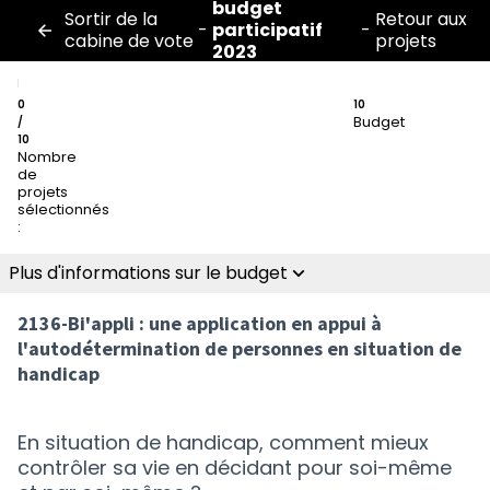
budget
Sortir de la
Retour aux
-
participatif
-
cabine de vote
projets
2023
0
10
Budget
/
10
Nombre
de
projets
sélectionnés
:
Plus d'informations sur le budget
2136-Bi'appli : une application en appui à
l'autodétermination de personnes en situation de
handicap
En situation de handicap, comment mieux
contrôler sa vie en décidant pour soi-même