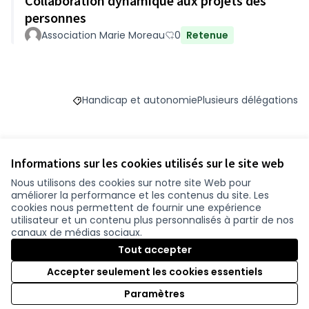
Collaboration dynamique aux projets des
personnes
Association Marie Moreau
0
Retenue
Handicap et autonomie
Plusieurs délégations
Filtrer les résultats du défi principal : Handica
Filtrer les résultats pou
Informations sur les cookies utilisés sur le site web
Budget
Nous utilisons des cookies sur notre site Web pour
améliorer la performance et les contenus du site. Les
42 300 €
cookies nous permettent de fournir une expérience
utilisateur et un contenu plus personnalisés à partir de nos
canaux de médias sociaux.
Tout accepter
Suivre
Partager
Accepter seulement les cookies essentiels
Paramètres
Référence : -PROJ-2023-09-449