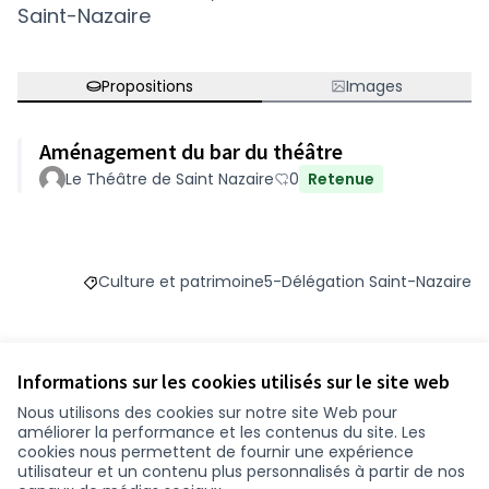
Saint-Nazaire
Propositions
Images
Aménagement du bar du théâtre
Le Théâtre de Saint Nazaire
0
Retenue
Culture et patrimoine
5-Délégation Saint-Nazaire
Filtrer les résultats du défi principal : Culture et pa
Filtrer les résultats pour le s
Informations sur les cookies utilisés sur le site web
Budget
Nous utilisons des cookies sur notre site Web pour
améliorer la performance et les contenus du site. Les
1 560 €
cookies nous permettent de fournir une expérience
utilisateur et un contenu plus personnalisés à partir de nos