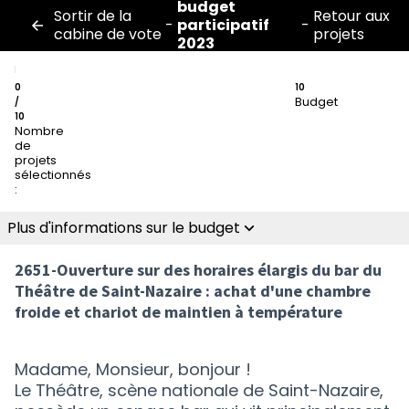
budget
Sortir de la
Retour aux
-
participatif
-
cabine de vote
projets
2023
0
10
Budget
/
10
Nombre
de
projets
sélectionnés
:
Plus d'informations sur le budget
2651-Ouverture sur des horaires élargis du bar du
Théâtre de Saint-Nazaire : achat d'une chambre
froide et chariot de maintien à température
Madame, Monsieur, bonjour !
Le Théâtre, scène nationale de Saint-Nazaire,