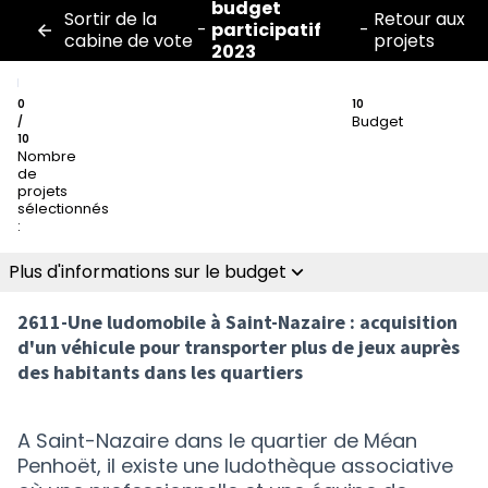
budget
Sortir de la
Retour aux
-
participatif
-
cabine de vote
projets
2023
0
10
Budget
/
10
Nombre
de
projets
sélectionnés
:
Plus d'informations sur le budget
2611-Une ludomobile à Saint-Nazaire : acquisition
d'un véhicule pour transporter plus de jeux auprès
des habitants dans les quartiers
A Saint-Nazaire dans le quartier de Méan
Penhoët, il existe une ludothèque associative