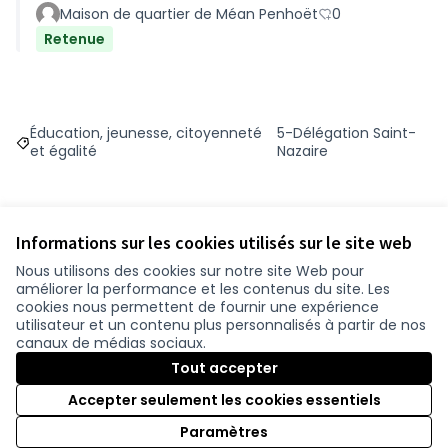
Maison de quartier de Méan Penhoët
0
Retenue
Éducation, jeunesse, citoyenneté
5-Délégation Saint-
Filtrer les résultats de la catégorie : Éducation, jeunesse, ci
Filtrer les résultats pou
et égalité
Nazaire
Informations sur les cookies utilisés sur le site web
Budget
Nous utilisons des cookies sur notre site Web pour
améliorer la performance et les contenus du site. Les
30 682 €
cookies nous permettent de fournir une expérience
utilisateur et un contenu plus personnalisés à partir de nos
canaux de médias sociaux.
Tout accepter
Suivre
Partager
Accepter seulement les cookies essentiels
Paramètres
Référence : -PROJ-2023-09-248