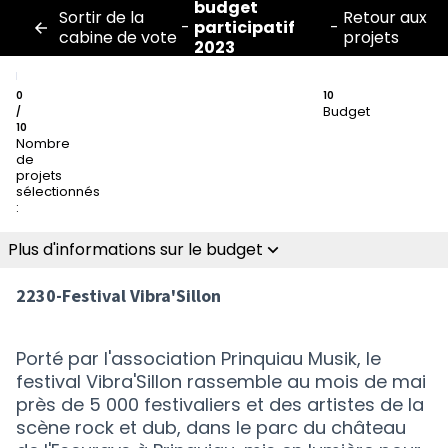
budget
Sortir de la
Retour aux
-
participatif
-
cabine de vote
projets
2023
0
10
Budget
/
10
Nombre
de
projets
sélectionnés
:
Plus d'informations sur le budget
2230-Festival Vibra'Sillon
Porté par l'association Prinquiau Musik, le
festival Vibra'Sillon rassemble au mois de mai
près de 5 000 festivaliers et des artistes de la
scène rock et dub, dans le parc du château