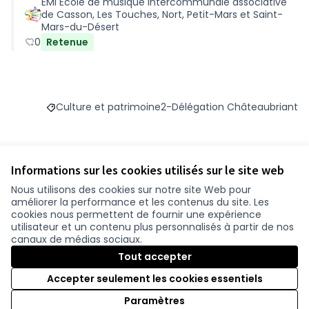
EMI Ecole de musique intercommunale associative
renouvellement du mobilier technique
de Casson, Les Touches, Nort, Petit-Mars et Saint-
Mars-du-Désert
0
Retenue
Culture et patrimoine
2-Délégation Châteaubriant
Filtrer les résultats du défi principal : Culture et patr
Filtrer les résultats pour le s
Informations sur les cookies utilisés sur le site web
Budget
Nous utilisons des cookies sur notre site Web pour
améliorer la performance et les contenus du site. Les
49 937 €
cookies nous permettent de fournir une expérience
utilisateur et un contenu plus personnalisés à partir de nos
canaux de médias sociaux.
Tout accepter
Suivre
Partager
Accepter seulement les cookies essentiels
Paramètres