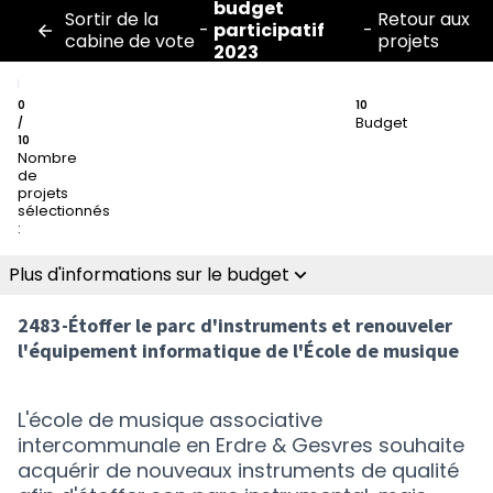
budget
Sortir de la
Retour aux
-
participatif
-
cabine de vote
projets
2023
0
10
Budget
/
10
Nombre
de
projets
sélectionnés
:
Plus d'informations sur le budget
2483-Étoffer le parc d'instruments et renouveler
l'équipement informatique de l'École de musique
L'école de musique associative
intercommunale en Erdre & Gesvres souhaite
acquérir de nouveaux instruments de qualité