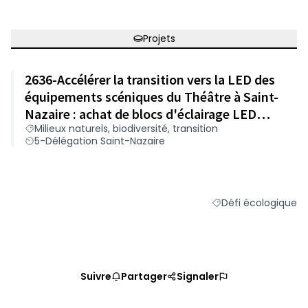
Projets
2636-Accélérer la transition vers la LED des
équipements scéniques du Théâtre à Saint-
Nazaire : achat de blocs d'éclairage LED
Milieux naturels, biodiversité, transition
pour les projecteurs
5-Délégation Saint-Nazaire
Défi écologique
Filtrer les résultats 
Suivre
Partager
Signaler