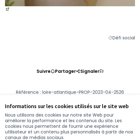
(Nouvelle fenêtre)
Défi social
Filtrer les résu
Suivre
Partager
Signaler
Référence : loire-atlantique-PROP-2023-04-2526
Numéro de version 2
(sur 2)
voir les autres versions
Vérifiez l'empreinte numérique
Informations sur les cookies utilisés sur le site web
Nous utilisons des cookies sur notre site Web pour
améliorer la performance et les contenus du site. Les
Conditions d'utilisation
cookies nous permettent de fournir une expérience
Paramètres des cookies
utilisateur et un contenu plus personnalisés à partir de nos
participer.loire-atlantique.fr sur Facebook
participer.loire-atlantique.fr sur Instagram
participer.loire-atlantique.fr sur YouTube
canaux de médias sociaux.