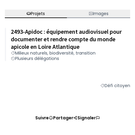
Projets
Images
2493-Apidoc : équipement audiovisuel pour
documenter et rendre compte du monde
apicole en Loire Atlantique
Milieux naturels, biodiversité, transition
Plusieurs délégations
Défi citoyen
Filtrer les résult
Suivre
Partager
Signaler