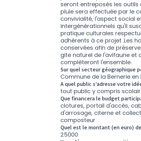
seront entreposés les outils c
pluie sera effectuée par le c
convivialité, l'aspect social
intergénérationnels qu'il su
pratique culturales respect
adhérents à ce projet .Les h
conservées afin de préserver
gite naturel de l'avifaune et 
complèteront l'ensemble.
Sur quel secteur géographique po
Commune de la Bernerie en Re
A quel public s’adresse votre idé
tout public y compris scolai
Que financera le budget participa
clotures, portail d'accès, 
d'arrosage, citerne et collect
composteur
Quel est le montant (en euro) de
25000