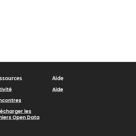
 du défi principal : Défi citoyen
ssources
Aide
ivité
Aide
ncontres
lécharger les
chiers Open Data