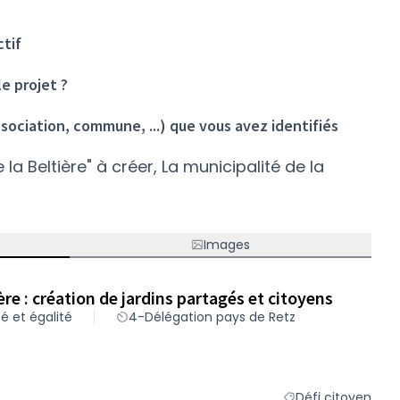
ctif
le projet ?
ssociation, commune, ...) que vous avez identifiés
 la Beltière" à créer, La municipalité de la
Images
ère : création de jardins partagés et citoyens
é et égalité
4-Délégation pays de Retz
Défi citoyen