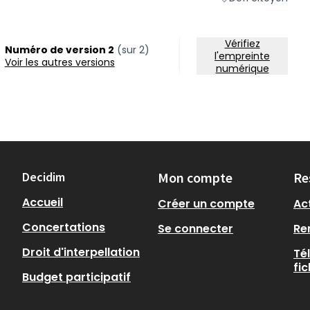
Filtrer les résultats
Vérifiez
Numéro de version 2
(sur 2)
l'empreinte
voir les autres versions
numérique
Decidim
Mon compte
Re
Accueil
Créer un compte
Act
Concertations
Se connecter
Re
Droit d'interpellation
Té
fi
Budget participatif