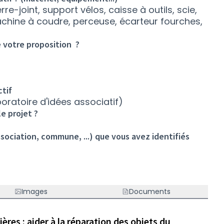
re-joint, support vélos, caisse à outils, scie,
achine à coudre, perceuse, écarteur fourches,
 votre proposition ?
ctif
aboratoire d'idées associatif)
le projet ?
ssociation, commune, ...) que vous avez identifiés
Images
Documents
ères : aider à la réparation des objets du