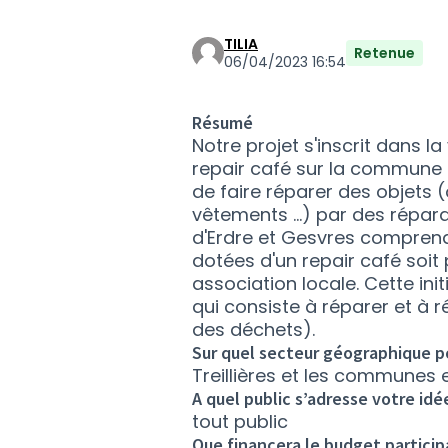
TILIA
Retenue
06/04/2023 16:54
Résumé
Notre projet s'inscrit dans l
repair café sur la commune d
de faire réparer des objets 
vêtements ...) par des réparat
d'Erdre et Gesvres compre
dotées d'un repair café soi
association locale. Cette in
qui consiste à réparer et à ré
des déchets).
Sur quel secteur géographique po
Treillières et les communes
A quel public s’adresse votre idé
tout public
Que financera le budget participa