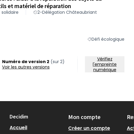
ils et matériel de réparation
 solidaire
2-Délégation Châteaubriant
Défi écologique
Filtrer les résultats du
Vérifiez
Numéro de version 2
(sur 2)
l'empreinte
voir les autres versions
numérique
Decidim
Mon compte
Re
Accueil
Créer un compte
Act