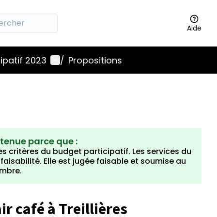
Aide
Menu utilisateur
ipatif 2023
/
Propositions
etenue parce que :
s critères du budget participatif. Les services du
isabilité. Elle est jugée faisable et soumise au
embre.
r café à Treillières