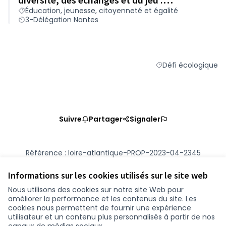
Éducation, jeunesse, citoyenneté et égalité
aménagements extérieurs
3-Délégation Nantes
Défi écologique
Filtrer les résultats 
Suivre
Partager
Signaler
Référence : loire-atlantique-PROP-2023-04-2345
Numéro de version 2
(sur 2)
voir les autres versions
Vérifiez l'empreinte numérique
Informations sur les cookies utilisés sur le site web
Nous utilisons des cookies sur notre site Web pour
améliorer la performance et les contenus du site. Les
Conditions d'utilisation
cookies nous permettent de fournir une expérience
Paramètres des cookies
utilisateur et un contenu plus personnalisés à partir de nos
participer.loire-atlantique.fr sur Facebook
participer.loire-atlantique.fr sur Instagram
participer.loire-atlantique.fr sur YouTube