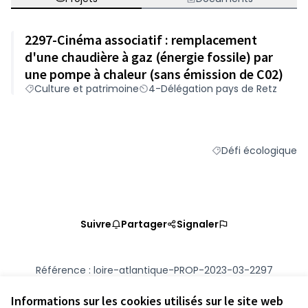
2297-Cinéma associatif : remplacement
d'une chaudière à gaz (énergie fossile) par
une pompe à chaleur (sans émission de C02)
Culture et patrimoine
4-Délégation pays de Retz
Défi écologique
Filtrer les résultats 
Suivre
Partager
Signaler
Référence : loire-atlantique-PROP-2023-03-2297
Numéro de version 2
(sur 2)
voir les autres versions
Vérifiez l'empreinte numérique
Informations sur les cookies utilisés sur le site web