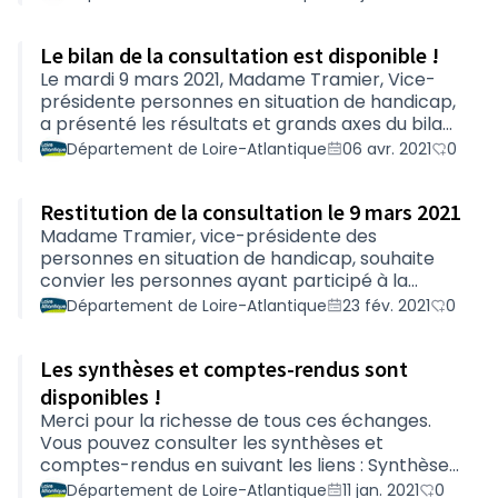
proches aidants de personnes en situation de
handicap en Pays de la Loire.Diversifier l'offre à
Le bilan de la consultation est disponible !
destination des aidantes et aidantsCet appel à
candidatures a été lancé pour répondre à
Le mardi 9 mars 2021, Madame Tramier, Vice-
l'évolution des besoins des personnes en
présidente personnes en situation de handicap,
situation de handicap et de leurs aidants et
a présenté les résultats et grands axes du bilan
aidantes. Son objectif est de développer et
de la consultation aux participant·e·s : aidant·e·s
Département de Loire-Atlantique
06 avr. 2021
0
diversifier l'off…
et professionnel·le·s. Cette réunion a permis de
poursuivre les échanges et d'insister sur
Restitution de la consultation le 9 mars 2021
l'importance de la place des aidant·e·s.Merci à
toutes et tous pour votre
Madame Tramier, vice-présidente des
participation.Retrouvez le bilan de la
personnes en situation de handicap, souhaite
consultation (PDF - 1,11 Mo)
convier les personnes ayant participé à la
démarche de consultation concernant la
Département de Loire-Atlantique
23 fév. 2021
0
révision de l’offre de soutien aux aidant·e·s de
proche(s) en situation de handicap, à un temps
Les synthèses et comptes-rendus sont
de restitution et d’échanges qui se déroulera en
visioconférence : Le mardi 9 mars 2021 De 18h00
disponibles !
à 19h30 Si vous souhaitez assister à cette
Merci pour la richesse de tous ces échanges.
réunion, nous vous remercions de confirmer
Vous pouvez consulter les synthèses et
votre inscription avant le 4 mars 2021 en
comptes-rendus en suivant les liens : Synthèse
envoyant un mail à …
des contributions en ligne (PDF - 1,48 Mo)
Département de Loire-Atlantique
11 jan. 2021
0