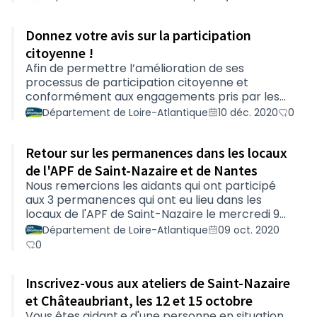
Synthèse des contributions des acteurs
ressources (PDF - 1,2 Mo) Compte-rendu de
Donnez votre avis sur la participation
l'atelier de Nantes (PDF - 1,42 Mo) Compte-
rendu de l'atelier de Châteaubriant (PDF - 1,29
citoyenne !
Mo) Compte-rendu de l'atelier de Saint-Nazaire
Afin de permettre l’amélioration de ses
(PDF - 1,24 Mo) Synthèse des entretiens
processus de participation citoyenne et
exploratoires (PDF - 970 Ko) Ces contributions
conformément aux engagements pris par les
feront l'objet d'une synthè…
élu.e.s, le Département procède à une
Département de Loire-Atlantique
10 déc. 2020
0
évaluation globale de son action en matière de
participation citoyenne.Que vous ayez ou non
Retour sur les permanences dans les locaux
participé à un des projets, merci de répondre à
ce questionnaire, afin de nous faire part de
de l'APF de Saint-Nazaire et de Nantes
votre avis et de vos suggestions
Nous remercions les aidants qui ont participé
d’amélioration.Cela vous prendra environ 3
aux 3 permanences qui ont eu lieu dans les
minutes.
locaux de l'APF de Saint-Nazaire le mercredi 9
septembre et de Nantes le jeudi 10 septembre.
Département de Loire-Atlantique
09 oct. 2020
Ils ont pu nous faire part de leurs besoins et de
0
leurs attentes quant au soutien dont ils ont
besoin et ont pu faire des propositions pour
Inscrivez-vous aux ateliers de Saint-Nazaire
améliorer l'offre de soutien aux aidants de
proches en situation de handicap.Vous
et Châteaubriant, les 12 et 15 octobre
trouverez les comptes-rendus de ces 3
Vous êtes aidant.e d'une personne en situation