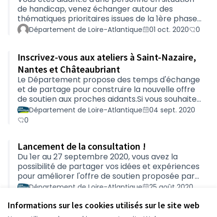
permanences sur la page présentation dans le
de handicap, venez échanger autour des
dossier "Synt…
thématiques prioritaires issues de la 1ère phase
de consultation!Ces temps de rencontres nous
Département de Loire-Atlantique
01 oct. 2020
0
permettront de réfléchir collectivement au
contenu de la nouvelle offre de soutien aux
Inscrivez-vous aux ateliers à Saint-Nazaire,
aidants de proches en situation de handicap, qui
sera mise en place au second semestre 2021. En
Nantes et Châteaubriant
parallèle de ces ateliers, un temps d’activité
Le Département propose des temps d'échange
sera proposé aux proches en situation de
et de partage pour construire la nouvelle offre
handicap que vous accompagnez. Si vous
de soutien aux proches aidants.Si vous souhaitez
souhaitez …
vous inscrire, rendez-vous dans l'onglet
Département de Loire-Atlantique
04 sept. 2020
Rencontres.
0
Lancement de la consultation !
Du 1er au 27 septembre 2020, vous avez la
possibilité de partager vos idées et expériences
pour améliorer l'offre de soutien proposée par
le Département aux aidant·e·s de personnes en
Département de Loire-Atlantique
25 août 2020
situation de handicap.Vous pouvez répondre au
0
Informations sur les cookies utilisés sur le site web
questionnaire et/ou donner votre avis dans
l’onglet Exprimez vos besoins.