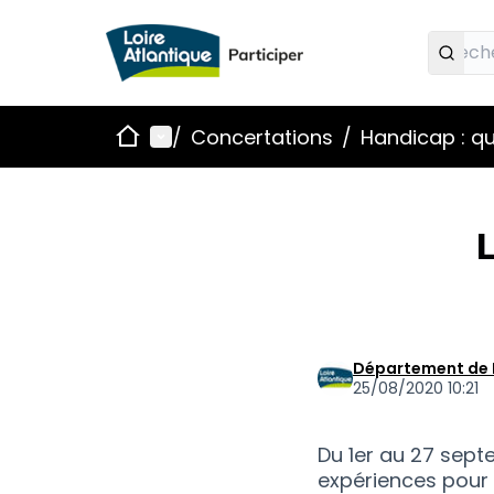
Accueil
Menu principal
/
Concertations
/
Handicap : qu
L
Département de 
25/08/2020 10:21
Du 1er au 27 sept
expériences pour 