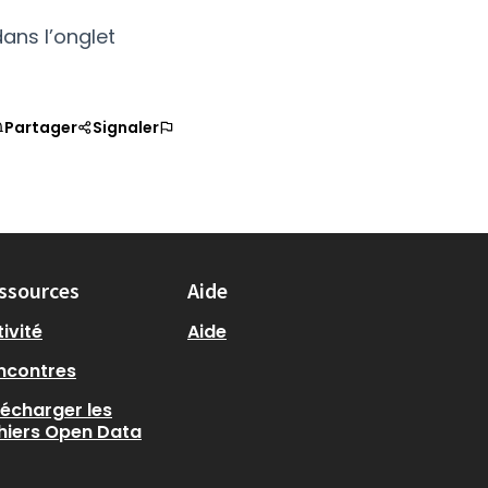
ans l’onglet
Partager
Signaler
ssources
Aide
ivité
Aide
ncontres
lécharger les
chiers Open Data