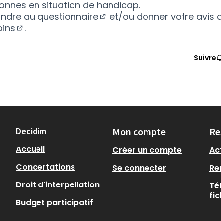
sonnes en situation de handicap.
ondre au
questionnaire
et/ou donner votre avis d
(Nouvelle fenêtre)
oins
.
(Nouvelle fenêtre)
Suivre
Decidim
Mon compte
Re
Accueil
Créer un compte
Act
Concertations
Se connecter
Re
Droit d'interpellation
Té
fi
Budget participatif