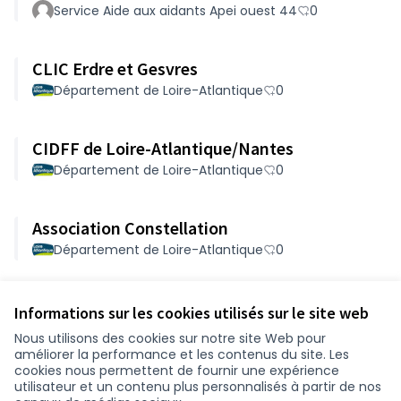
Service Aide aux aidants Apei ouest 44
0
CLIC Erdre et Gesvres
Département de Loire-Atlantique
0
CIDFF de Loire-Atlantique/Nantes
Département de Loire-Atlantique
0
Association Constellation
Département de Loire-Atlantique
0
Voir toutes les propositions retirées
Informations sur les cookies utilisés sur le site web
Nous utilisons des cookies sur notre site Web pour
améliorer la performance et les contenus du site. Les
Conditions d'utilisation
cookies nous permettent de fournir une expérience
Paramètres des cookies
utilisateur et un contenu plus personnalisés à partir de nos
participer.loire-atlantique.fr sur Facebook
participer.loire-atlantique.fr sur Instagram
participer.loire-atlantique.fr sur YouTube