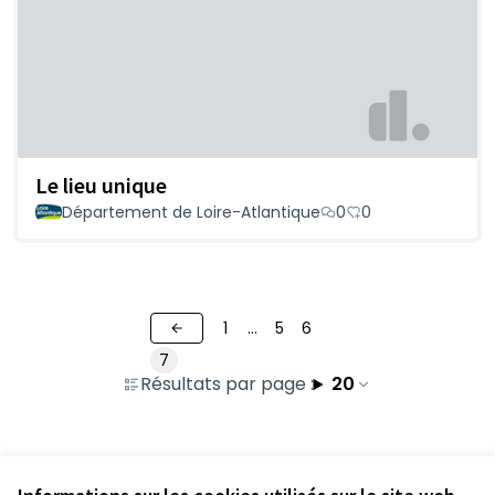
Le lieu unique
Département de Loire-Atlantique
0
0
1
…
5
6
7
Résultats par page :
20
Voir toutes les propositions retirées