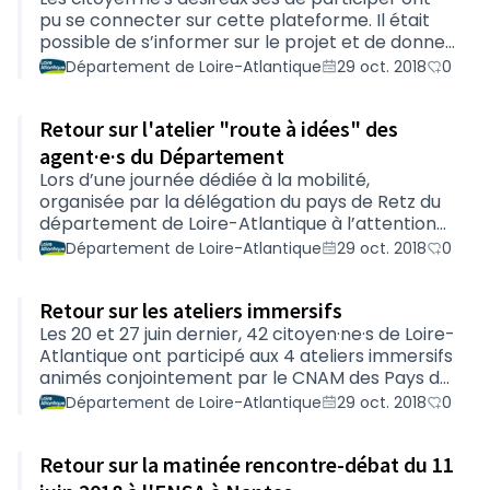
consultation à une journée de restitution sur le
pu se connecter sur cette plateforme. Il était
circuit de Loire-Atlantique à Fay-de-
possible de s’informer sur le projet et de donner
Bretagne.Plusieurs temps forts animeront cette
son avis et ses idées pour aider le Département
Département de Loire-Atlantique
29 oct. 2018
0
journée : restitut…
à adapter sa politique mobilité aux grands
enjeux de demain.Entre le 11 juin et le 12 juillet
Retour sur l'atelier "route à idées" des
2018 les citoyen·ne·s ont pu: Soutenir les
propositions ; Commenter les propositions déjà
agent·e·s du Département
postées ; Poster leurs propositions. Retrouvez le
Lors d’une journée dédiée à la mobilité,
compte-rendu des contributions postées sur la
organisée par la délégation du pays de Retz du
plateforme.
département de Loire-Atlantique à l’attention
de ses agent·e·s, chacun·e a pu participer à un
Département de Loire-Atlantique
29 oct. 2018
0
atelier intitulé « la route à idées ». Les agent·e·s
ont d’abord pris connaissance des propositions
Retour sur les ateliers immersifs
départementales et les ont priorisées à l’aide
de deux gommettes (matérialisé sur le
Les 20 et 27 juin dernier, 42 citoyen·ne·s de Loire-
compte-rendu par le nombre d’étoiles indiqué à
Atlantique ont participé aux 4 ateliers immersifs
côté du titre des propositions officielles).
animés conjointement par le CNAM des Pays de
Ensuite chacun·e était invité·e à rédiger…
la Loire et Sennse, agence spécialisée en
Département de Loire-Atlantique
29 oct. 2018
0
concertation. Plongé·e·s pendant 1h30 dans une
"capsule" les projetant en 2038, les
Retour sur la matinée rencontre-débat du 11
participant·e·s organisé·e·s en sous-groupes,ont
exprimé des futurs souhaitables pour la route