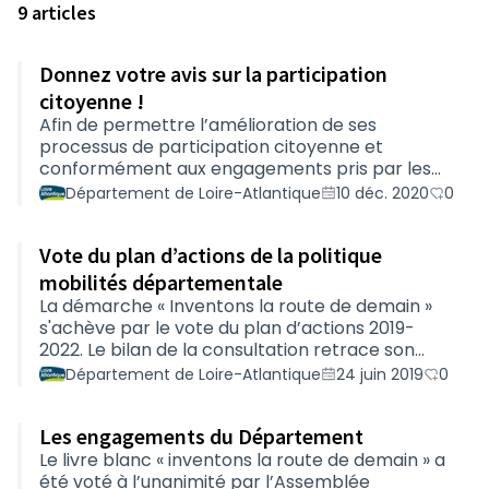
9 articles
Donnez votre avis sur la participation
citoyenne !
Afin de permettre l’amélioration de ses
processus de participation citoyenne et
conformément aux engagements pris par les
élu.e.s, le Département procède à une
Département de Loire-Atlantique
10 déc. 2020
0
évaluation globale de son action en matière de
participation citoyenne.Que vous ayez ou non
Vote du plan d’actions de la politique
participé à un des projets, merci de répondre à
ce questionnaire, afin de nous faire part de
mobilités départementale
votre avis et de vos suggestions
La démarche « Inventons la route de demain »
d’amélioration.Cela vous prendra environ 3
s'achève par le vote du plan d’actions 2019-
minutes.
2022. Le bilan de la consultation retrace son
déroulement et les suites données par le
Département de Loire-Atlantique
24 juin 2019
0
Département à vos contributions.Soyez toutes
et tous remercié·e·s de votre participation à
Les engagements du Département
l’élaboration de l’Engagement départemental
pour des déplacements partagés, sécurisés et
Le livre blanc « inventons la route de demain » a
durables.
été voté à l’unanimité par l’Assemblée