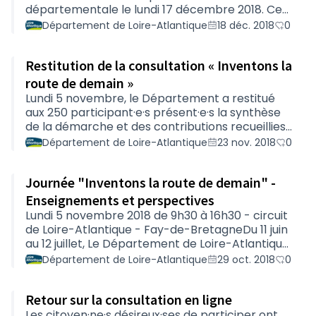
départementale le lundi 17 décembre 2018. Ce
document présente le bilan de la consultation
Département de Loire-Atlantique
18 déc. 2018
0
menée entre le 11 juin et 12 juillet, ainsi que les 11
engagements qui fondent désormais la politique
Restitution de la consultation « Inventons la
routière départementale. Accéder au livre
blanc de la démarche "Inventons la route de
route de demain »
demain"
Lundi 5 novembre, le Département a restitué
aux 250 participant·e·s présent·e·s la synthèse
de la démarche et des contributions recueillies.
Il a présenté les 11 projets d’engagements
Département de Loire-Atlantique
23 nov. 2018
0
départementaux. La journée aura aussi été
l’occasion de bénéficier d’un nouvel éclairage
Journée "Inventons la route de demain" -
sur les enjeux de la mobilité de demain, par
Stéphane Schultz. Cet évènement a également
Enseignements et perspectives
permis de découvrir de nombreux partenaires
Lundi 5 novembre 2018 de 9h30 à 16h30 - circuit
et de participer à diverses animations et
de Loire-Atlantique - Fay-de-BretagneDu 11 juin
expérimentations.Retrouvez le compte rendu
au 12 juillet, Le Département de Loire-Atlantique
de la jou…
a mené une démarche de consultation
Département de Loire-Atlantique
29 oct. 2018
0
partenariale et citoyenne « Inventons la route
de demain ».Afin de présenter les principaux
Retour sur la consultation en ligne
enseignements, le Département invite
l’ensemble des acteur·rice·s de cette
Les citoyen·ne·s désireux·ses de participer ont