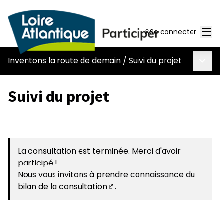
Men
Se connecter
Menu 
Inventons la route de demain
/
Suivi du projet
Suivi du projet
La consultation est terminée. Merci d'avoir
participé !
Nous vous invitons à prendre connaissance du
bilan de la consultation
.
(S'ouvre dans un nouvel ongl