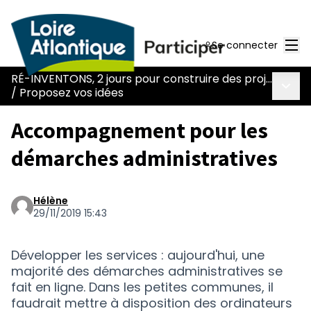
Men
Se connecter
RÉ-INVENTONS, 2 jours pour construire des projets collectifs et des solutions innovantes !
Menu 
/
Proposez vos idées
Accompagnement pour les
démarches administratives
Hélène
29/11/2019 15:43
Développer les services : aujourd'hui, une
majorité des démarches administratives se
fait en ligne. Dans les petites communes, il
faudrait mettre à disposition des ordinateurs