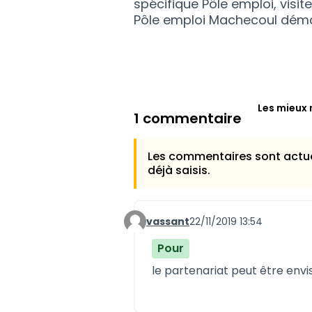
spécifique Pôle emploi, visite
Pôle emploi Machecoul déma
Les mieux 
1 commentaire
Les commentaires sont actue
déjà saisis.
vassant
22/11/2019 13:54
Commentaire 729
Pour
le partenariat peut être envis