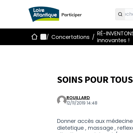
RÉ-INVENTONS,
Accueil
Menu principal
/
Concertations
/
innovantes !
SOINS POUR TOUS
ROUILLARD
12/11/2019 14:48
Donner accès aux médecines 
dietetique , massage , refle