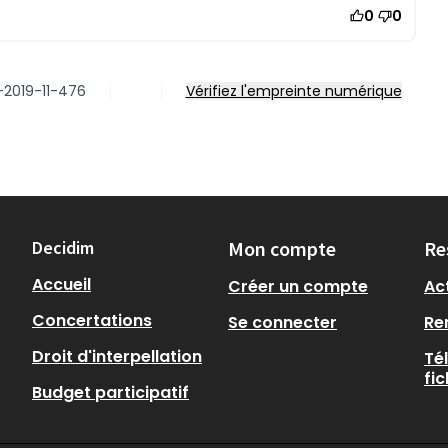
0
0
-2019-11-476
Vérifiez l'empreinte numérique
Decidim
Mon compte
Re
Accueil
Créer un compte
Act
Concertations
Se connecter
Re
Droit d'interpellation
Té
fi
Budget participatif