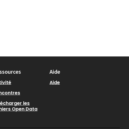
ssources
Aide
ivité
Aide
ncontres
lécharger les
chiers Open Data