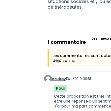
situations sociales et / ou e
de thérapeutes.
Les mieux 
1 commentaire
Les commentaires sont actue
déjà saisis.
drubay
13/11/2019 09:51
Commentaire 725
Pour
Cette proposition est très in
être une réponse à un sentim
J'ai pour ma part commencer