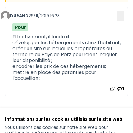
DURAND
26/11/2019 16:23
…
Commentaire 732
Pour
Effectivement, il faudrait :
développer les hébergements chez l'habitant;
créer un site sur lequel les propriétaires du
territoire du Pays de Retz pourraient indiquer
leur disponibilité ;
encadrer les prix de ces hébergements;
mettre en place des garanties pour
l'accueillant
1
0
Référence : loire-atlantique-PROP-2019-10-445
Vérifiez l'empreinte numérique
Informations sur les cookies utilisés sur le site web
Nous utilisons des cookies sur notre site Web pour
améliorer la performance et les contenus du site. Les