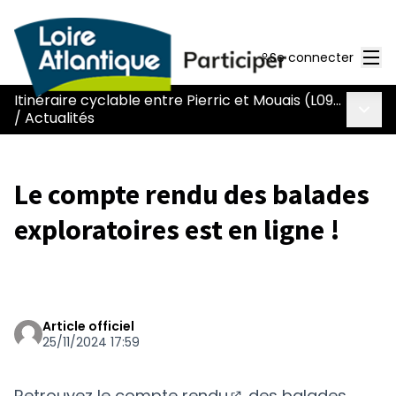
Men
Se connecter
Itinéraire cyclable entre Pierric et Mouais (L090)
Menu 
/
Actualités
Le compte rendu des balades
exploratoires est en ligne !
Article officiel
25/11/2024 17:59
Retrouvez le
compte rendu
des balades