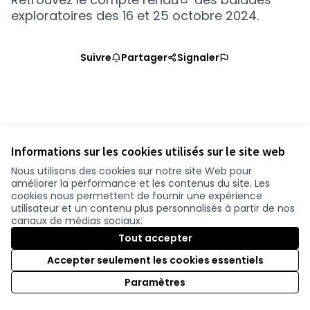
(S'ouvre dans un nou
exploratoires des 16 et 25 octobre 2024.
Suivre
Partager
Signaler
Informations sur les cookies utilisés sur le site web
Nous utilisons des cookies sur notre site Web pour
améliorer la performance et les contenus du site. Les
Conditions d'utilisation
cookies nous permettent de fournir une expérience
Paramètres des cookies
utilisateur et un contenu plus personnalisés à partir de nos
participer.loire-atlantique.fr sur Facebook
participer.loire-atlantique.fr sur Instagram
participer.loire-atlantique.fr sur YouTube
canaux de médias sociaux.
(Nouvelle fenêtre)
(Nouvelle fenêtre)
(Nouvelle fenêtre)
Tout accepter
Accepter seulement les cookies essentiels
Licence C
(Nouvelle 
Paramètres
(Nouvelle fenêtre)
Site réalisé grâce au
logiciel libre Decidim
.
(Nouvelle fenêtre)