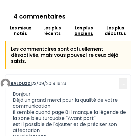
4 commentaires
Les mieux
Les plus
Les plus
Les plus
notés
récents
anciens
débattus
Les commentaires sont actuellement
désactivés, mais vous pouvez lire ceux déjà
saisis.
BALDUZZI
23/09/2019 16:23
…
Commentaire 703
Bonjour
Déjà un grand merci pour la qualité de votre
communication
Il semble quand page 8 il manque la légende de
la zone bleu turquoise ''Avant port''
est il possible de l'ajouter et de préciser son
affectation