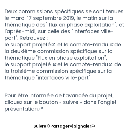
Deux commissions spécifiques se sont tenues
le mardi 17 septembre 2019, le matin sur la
thématique des" flux en phase exploitation", et
l'après-midi, sur celle des "interfaces ville-
port". Retrouvez :
le
support projeté
et le
compte-rendu
de
(S'ouvre dans un nouvel ongle
(S'ouvr
la deuxième commission spécifique sur la
thématique "Flux en phase exploitation",
le
support projeté
et le
compte-rendu
de
(S'ouvre dans un nouvel ongl
(S'ouvr
la troisième commission spécifique sur la
thématique "interfaces ville-port".
Pour être informé·e de l’avancée du projet,
cliquez sur le bouton « suivre »
dans l’onglet
présentation.
(S'ouvre dans un nouvel onglet)
Suivre
Partager
Signaler