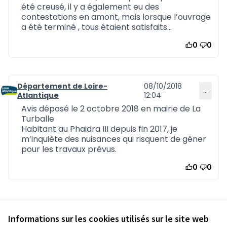
été creusé, il y a également eu des
contestations en amont, mais lorsque l’ouvrage
a été terminé , tous étaient satisfaits...
0
0
Département de Loire-
08/10/2018
…
Commentaire 591
Atlantique
12:04
Avis déposé le 2 octobre 2018 en mairie de La
Turballe
Habitant au Phaidra III depuis fin 2017, je
m’inquiète des nuisances qui risquent de gêner
pour les travaux prévus.
0
0
Référence : loire-atlantique-DEBA-2018-09-20
Numéro de version 2
(sur 2)
voir les autres versions
Informations sur les cookies utilisés sur le site web