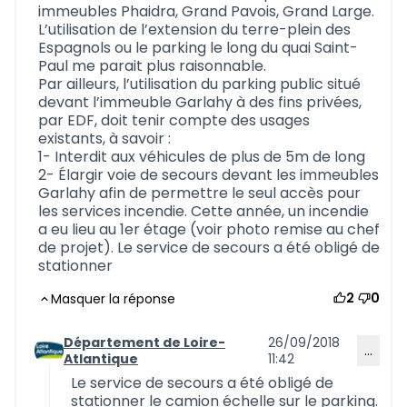
immeubles Phaidra, Grand Pavois, Grand Large.
L’utilisation de l’extension du terre-plein des
Espagnols ou le parking le long du quai Saint-
Paul me parait plus raisonnable.
Par ailleurs, l’utilisation du parking public situé
devant l’immeuble Garlahy à des fins privées,
par EDF, doit tenir compte des usages
existants, à savoir :
1- Interdit aux véhicules de plus de 5m de long
2- Élargir voie de secours devant les immeubles
Garlahy afin de permettre le seul accès pour
les services incendie. Cette année, un incendie
a eu lieu au 1er étage (voir photo remise au chef
de projet). Le service de secours a été obligé de
stationner
2
0
Masquer la réponse
Département de Loire-
26/09/2018
…
Commentaire 546 (réponse au commentaire 545)
Atlantique
11:42
Le service de secours a été obligé de
stationner le camion échelle sur le parking.