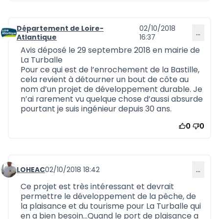
Département de Loire-
02/10/2018
…
Commentaire 578
Atlantique
16:37
Avis déposé le 29 septembre 2018 en mairie de
La Turballe
Pour ce qui est de l’enrochement de la Bastille,
cela revient à détourner un bout de côte au
nom d’un projet de développement durable. Je
n’ai rarement vu quelque chose d’aussi absurde
pourtant je suis ingénieur depuis 30 ans.
0
0
LOHEAC
02/10/2018 18:42
…
Commentaire 579
Ce projet est très intéressant et devrait
permettre le développement de la pêche, de
la plaisance et du tourisme pour La Turballe qui
en a bien besoin…Quand le port de plaisance a